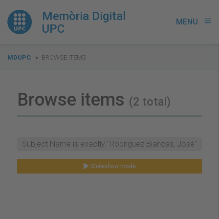
Memòria Digital
MENU
menu
UPC
You
MDUPC
BROWSE ITEMS
are
here:
Browse items
(2 total)
Subject Name is exactly "Rodríguez Blancas, José"
Slideshow mode