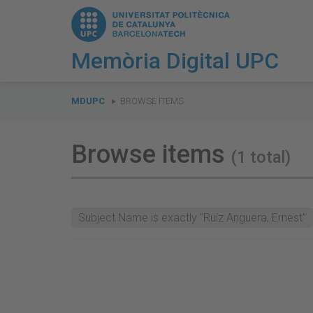
Memòria Digital UPC
You
are
MDUPC
BROWSE ITEMS
here:
Browse items
(1 total)
Subject Name is exactly "Ruíz Anguera, Ernest"