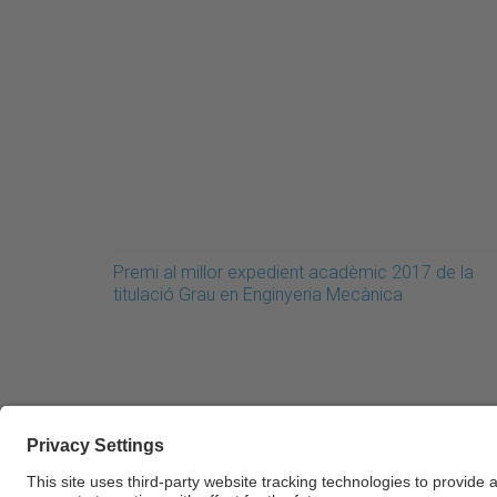
Premi al millor expedient acadèmic 2017 de la
titulació Grau en Enginyeria Mecànica
© UPC Universitat Politècnica de Catalunya · Ba