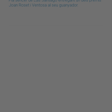
Pla sencer de Luis Santiago entregant un dels premis
Joan Roset i Ventosa al seu guanyador.