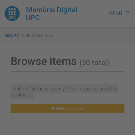
Memòria Digital
MENU
menu
UPC
You
MDUPC
BROWSE ITEMS
are
here:
Browse items
(30 total)
Subject Name is exactly "Sánchez i Gamarra, Luis
Santiago"
Slideshow mode