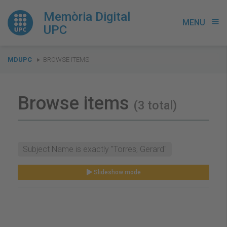
Memòria Digital
MENU
menu
UPC
You
MDUPC
BROWSE ITEMS
are
here:
Browse items
(3 total)
Subject Name is exactly "Torres, Gerard"
Slideshow mode