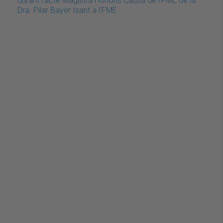
durant l'acte Magistra Honoris Causa de l’FME de la
Dra. Pilar Bayer Isant a l'FME