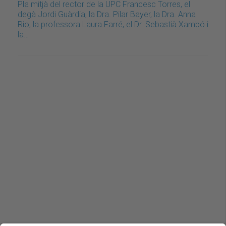
Pla mitjà del rector de la UPC Francesc Torres, el
degà Jordi Guàrdia, la Dra. Pilar Bayer, la Dra. Anna
Rio, la professora Laura Farré, el Dr. Sebastià Xambó i
la…