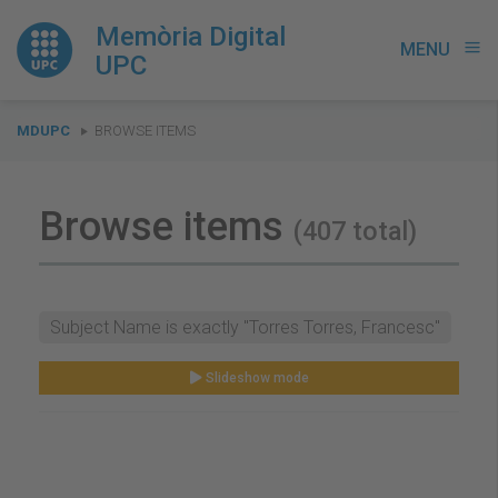
Memòria Digital
MENU
menu
UPC
You
MDUPC
BROWSE ITEMS
are
here:
Browse items
(407 total)
Subject Name is exactly "Torres Torres, Francesc"
Slideshow mode