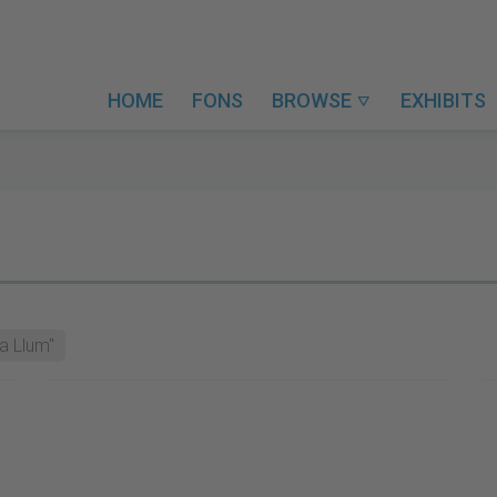
HOME
FONS
BROWSE
EXHIBITS

a Llum"