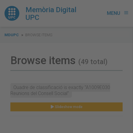
Memòria Digital
MENU
menu
UPC
You
MDUPC
BROWSE ITEMS
are
here:
Browse items
(49 total)
Quadre de classificació is exactly "A1009E030
Reunions del Consell Social"
Slideshow mode