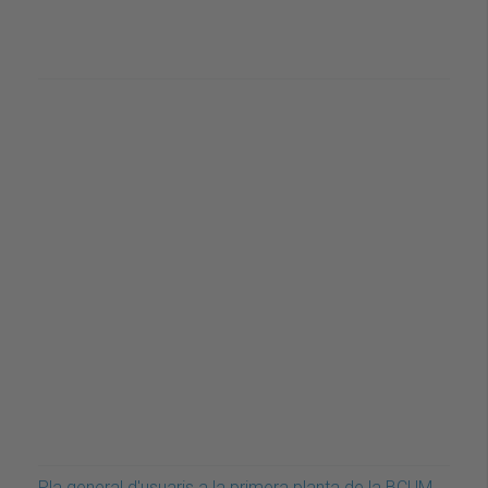
Pla general d'usuaris a la primera planta de la BCUM