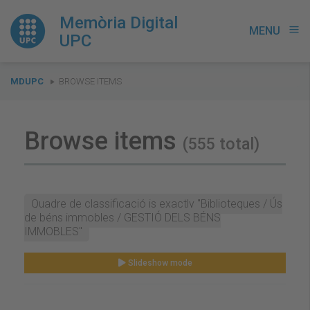
Memòria Digital
MENU
menu
UPC
You
MDUPC
BROWSE ITEMS
are
here:
Browse items
(555 total)
Quadre de classificació is exactly "Biblioteques / Ús
de béns immobles / GESTIÓ DELS BÉNS
IMMOBLES"
Slideshow mode