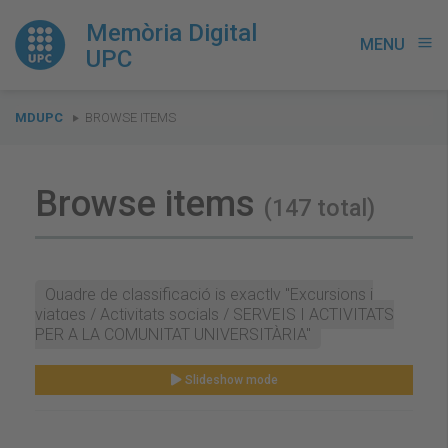
Memòria Digital
MENU
menu
UPC
You
MDUPC
BROWSE ITEMS
are
here:
Browse items
(147 total)
Quadre de classificació is exactly "Excursions i
viatges / Activitats socials / SERVEIS I ACTIVITATS
PER A LA COMUNITAT UNIVERSITÀRIA"
Slideshow mode