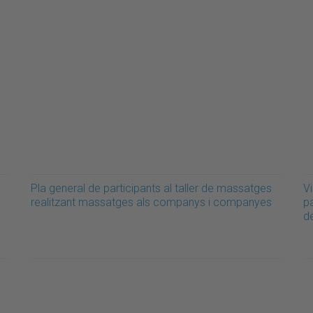
Pla general de participants al taller de massatges
Vi
a
realitzant massatges als companys i companyes
pa
de