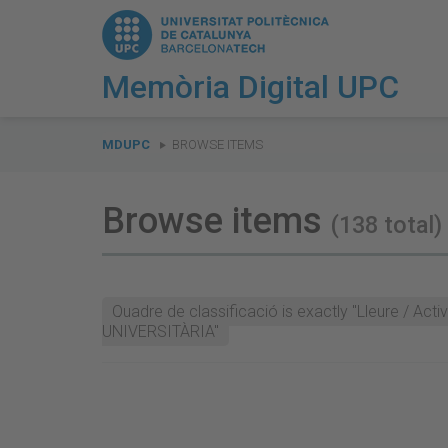
Memòria Digital UPC
You
are
MDUPC
BROWSE ITEMS
here:
Browse items
(138 total)
Quadre de classificació is exactly "Lleure / A
UNIVERSITÀRIA"