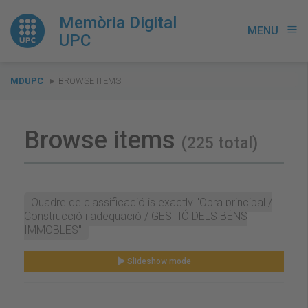
Memòria Digital
MENU
menu
UPC
You
MDUPC
BROWSE ITEMS
are
here:
Browse items
(225 total)
Quadre de classificació is exactly "Obra principal /
Construcció i adequació / GESTIÓ DELS BÉNS
IMMOBLES"
Slideshow mode