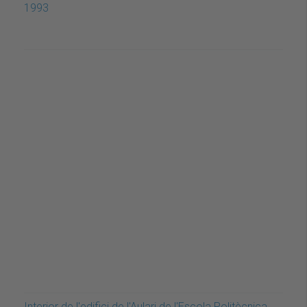
1993
Interior de l'edifici de l'Aulari de l'Escola Politècnica