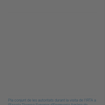
Pla conjunt de les autoritats durant la visita de l'IRTA a
l'Escola Tècnica Superior d'Enginyeria Agrària de