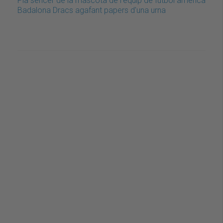
Pla sencer de la mascota de l'equip de futbol americà
Badalona Dracs agafant papers d'una urna