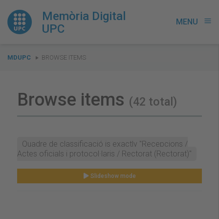
Memòria Digital
MENU
menu
UPC
You
MDUPC
BROWSE ITEMS
are
here:
Browse items
(42 total)
Quadre de classificació is exactly "Recepcions /
Actes oficials i protocol·laris / Rectorat (Rectorat)"
Slideshow mode