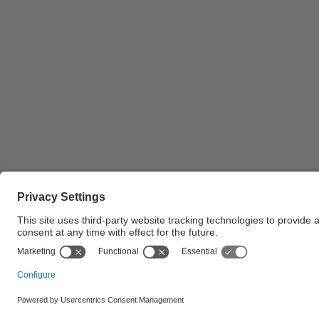
Cartell de Francesc Torres per les eleccions a
rector de la UPC 2021
© UPC Universitat Politècnica de Catalunya · Ba