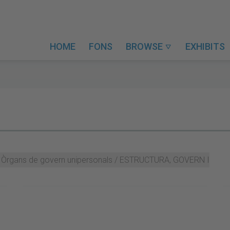
HOME
FONS
BROWSE
EXHIBITS

s / Òrgans de govern unipersonals / ESTRUCTURA, GOVERN I