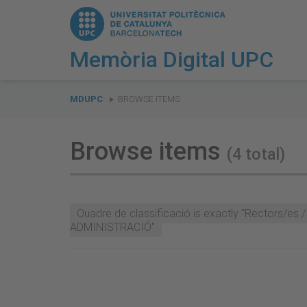
Memòria Digital UPC
You
are
MDUPC
BROWSE ITEMS
here:
Browse items
(4 total)
Quadre de classificació is exactly "Rectors/e
ADMINISTRACIÓ"