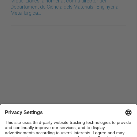
Miguel Llanes ja nomenat com a director del
Departament de Ciència dels Materials i Enginyeria
Metal·lúrgica…