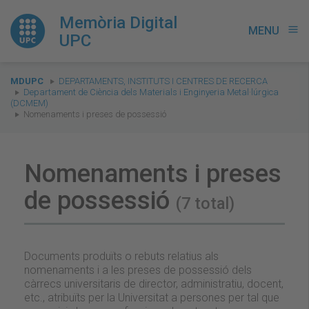
Memòria Digital
MENU
menu
UPC
You
MDUPC
DEPARTAMENTS, INSTITUTS I CENTRES DE RECERCA
are
Departament de Ciència dels Materials i Enginyeria Metal·lúrgica
(DCMEM)
here:
Nomenaments i preses de possessió
Nomenaments i preses
de possessió
(7 total)
Documents produïts o rebuts relatius als
nomenaments i a les preses de possessió dels
càrrecs universitaris de director, administratiu, docent,
etc., atribuïts per la Universitat a persones per tal que