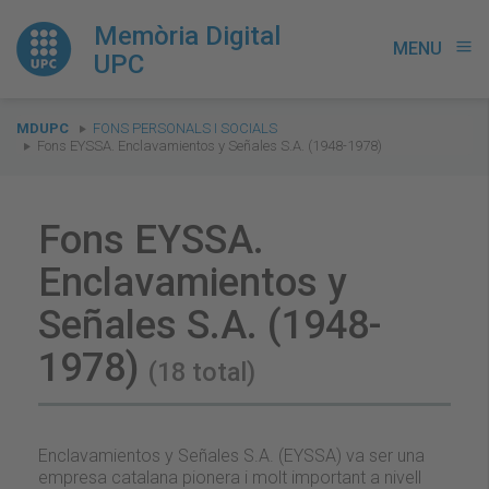
Memòria Digital
MENU
menu
UPC
You
MDUPC
FONS PERSONALS I SOCIALS
are
Fons EYSSA. Enclavamientos y Señales S.A. (1948-1978)
here:
Fons EYSSA.
Enclavamientos y
Señales S.A. (1948-
1978)
(18 total)
Enclavamientos y Señales S.A. (EYSSA) va ser una
empresa catalana pionera i molt important a nivell