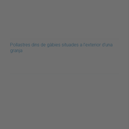
Pollastres dins de gàbies situades a l'exterior d'una
granja