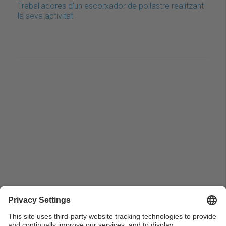
Treballadores d'un escorxador de pollastre realitzant
la seva activitat