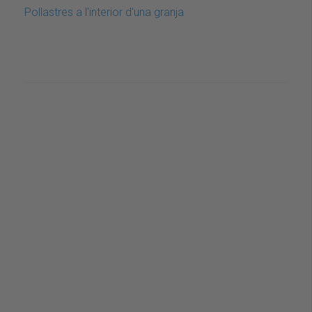
Pollastres a l'interior d'una granja