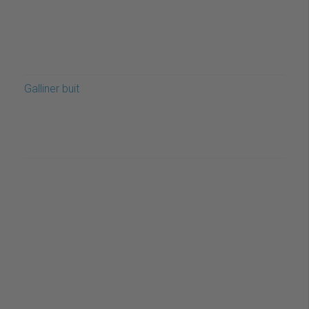
Galliner buit