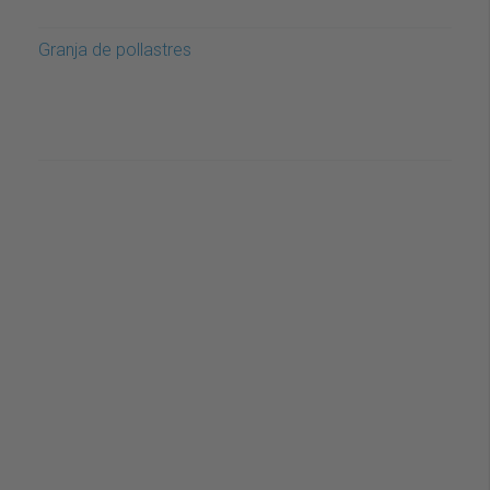
Granja de pollastres