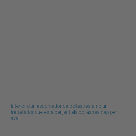
Interior d'un escorxador de pollastres amb un
treballador que està penjant els pollastres cap per
avall