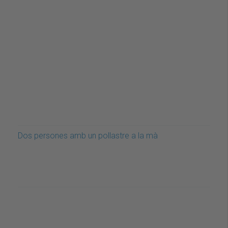
Dos persones amb un pollastre a la mà