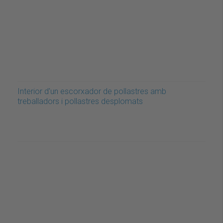
Interior d'un escorxador de pollastres amb
treballadors i pollastres desplomats