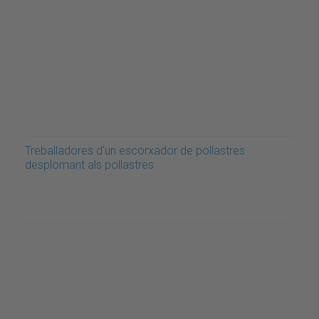
Treballadores d'un escorxador de pollastres
desplomant als pollastres