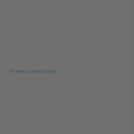
Pollera exterior buida