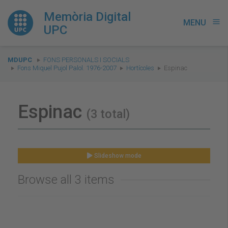
Memòria Digital
MENU
menu
UPC
You
MDUPC
FONS PERSONALS I SOCIALS
are
Fons Miquel Pujol Palol. 1976-2007
Hortícoles
Espinac
here:
Espinac
(3 total)
Slideshow mode
Browse all 3 items