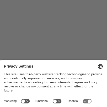
Espinac espigat (Spinacia oleracea), planta conreada
de la família de les amarantàcies