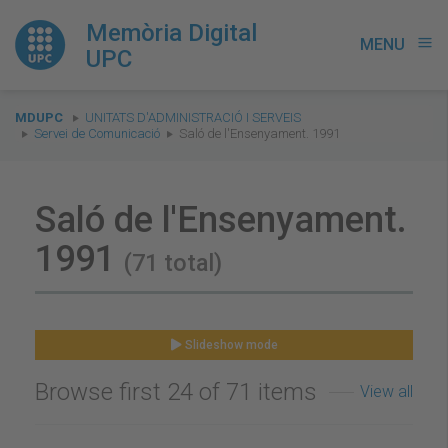
Memòria Digital
MENU
menu
UPC
You
MDUPC
UNITATS D'ADMINISTRACIÓ I SERVEIS
are
Servei de Comunicació
Saló de l'Ensenyament. 1991
here:
Saló de l'Ensenyament.
1991
(71 total)
Slideshow mode
Browse first 24 of 71 items
View all