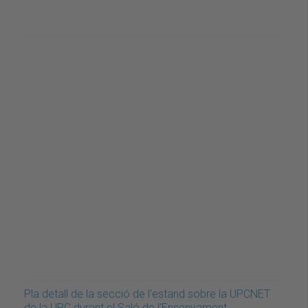
Pla detall de la secció de l'estand sobre la UPCNET
de la UPC durant el Saló de l'Ensenyament