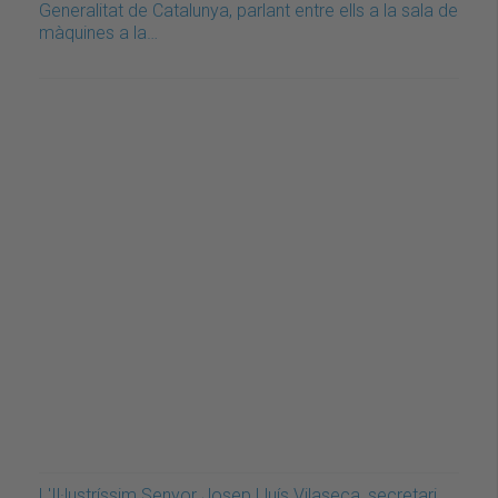
Generalitat de Catalunya, parlant entre ells a la sala de
màquines a la…
L'Il·lustríssim Senyor Josep Lluís Vilaseca, secretari