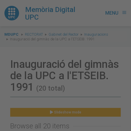
Memòria Digital
MENU
menu
UPC
You
MDUPC
RECTORAT
Gabinet del Rector
Inauguracions
are
Inauguració del gimnàs de la UPC a l'ETSEIB. 1991
here:
Inauguració del gimnàs
de la UPC a l'ETSEIB.
1991
(20 total)
Slideshow mode
Browse all 20 items