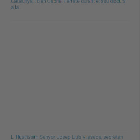
Catalunya, i d'en Gabriel Ferraté durant el seu discurs
a la…
L'Il·lustríssim Senyor Josep Lluís Vilaseca, secretari