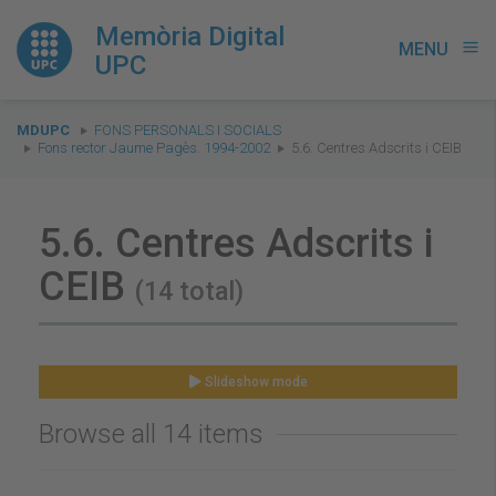
Memòria Digital
MENU
menu
UPC
You
MDUPC
FONS PERSONALS I SOCIALS
are
Fons rector Jaume Pagès. 1994-2002
5.6. Centres Adscrits i CEIB
here:
5.6. Centres Adscrits i
CEIB
(14 total)
Slideshow mode
Browse all 14 items