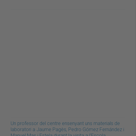
Un professor del centre ensenyant uns materials de
laboratori a Jaume Pagès, Pedro Gómez Fernández i
Manuel Mas i Estela durant la visita a l'Escola