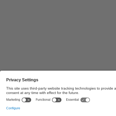
Tres rectors d'universitats catalanes conversant
distesament a la trobada de rectors en motiu del
actes del 50è aniversari de la UPC al despaxt de
rector