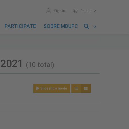
user
world
Sign in
English

PARTICIPATE
SOBRE MDUPC

. 2021
(10 total)
Slideshow mode