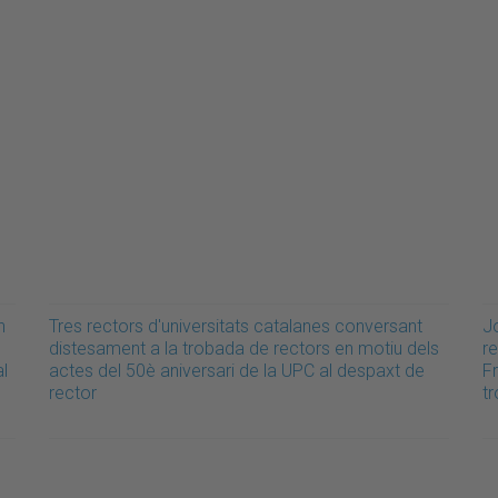
n
Tres rectors d'universitats catalanes conversant
Jo
distesament a la trobada de rectors en motiu dels
r
al
actes del 50è aniversari de la UPC al despaxt de
Fr
rector
t