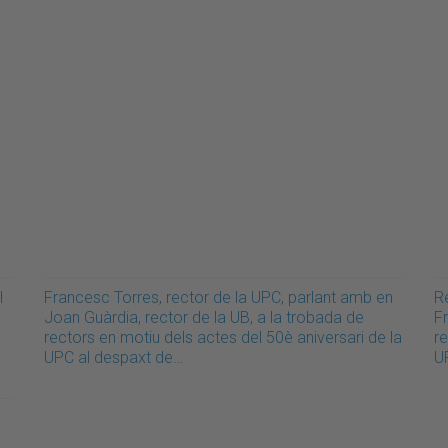
l
Francesc Torres, rector de la UPC, parlant amb en
Re
Joan Guàrdia, rector de la UB, a la trobada de
F
rectors en motiu dels actes del 50è aniversari de la
re
UPC al despaxt de…
UP