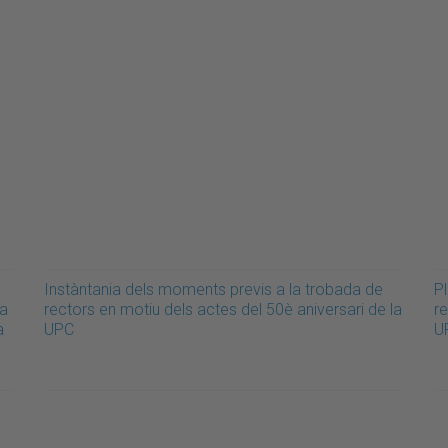
Instàntania dels moments previs a la trobada de
Pl
 a
rectors en motiu dels actes del 50è aniversari de la
re
a
UPC
UP