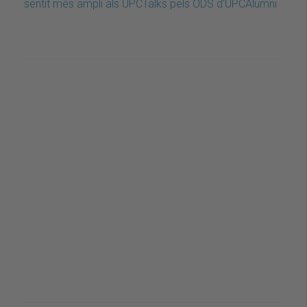
sentit més ampli als UPCTalks pels ODS d'UPCAlumni