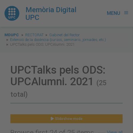
Memòria Digital
MENU
menu
UPC
You
MDUPC
RECTORAT
Gabinet del Rector
are
Extensió de la docència (cursos, seminaris, jornades, etc.)
UPCTalks pels ODS: UPCAlumni. 2021
here:
UPCTalks pels ODS:
UPCAlumni. 2021
(25
total)
Slideshow mode
Browse first 24 of 25 items
View all