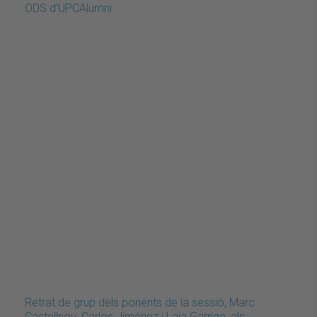
ODS d'UPCAlumni
Retrat de grup dels ponents de la sessió, Marc
Castellnou, Carlos Jiménez i Laia Garriga, als