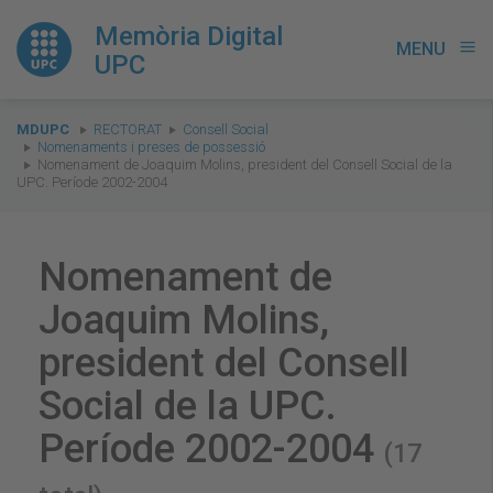
Memòria Digital
MENU
menu
UPC
You
MDUPC
RECTORAT
Consell Social
are
Nomenaments i preses de possessió
Nomenament de Joaquim Molins, president del Consell Social de la
here:
UPC. Període 2002-2004
Nomenament de
Joaquim Molins,
president del Consell
Social de la UPC.
Període 2002-2004
(17