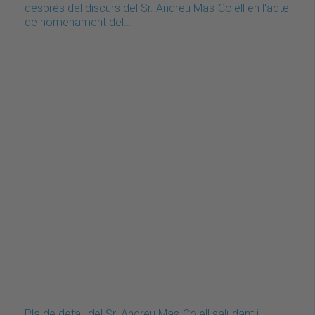
després del discurs del Sr. Andreu Mas-Colell en l'acte
de nomenament del…
Pla de detall del Sr. Andreu Mas-Colell saludant i