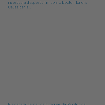
investidura d'aquest últim com a Doctor Honoris
Causa per la…
Pla general del pati de butaques de l'Auditori del