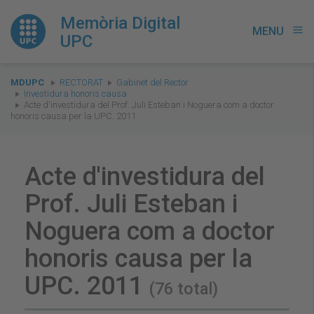
Memòria Digital
MENU
menu
UPC
You
MDUPC
RECTORAT
Gabinet del Rector
are
Investidura honoris causa
Acte d'investidura del Prof. Juli Esteban i Noguera com a doctor
here:
honoris causa per la UPC. 2011
Acte d'investidura del
Prof. Juli Esteban i
Noguera com a doctor
honoris causa per la
UPC. 2011
(76 total)