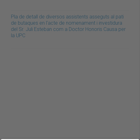
Pla de detall de diversos assistents asseguts al pati
de butaques en l'acte de nomenament i investidura
del Sr. Juli Esteban com a Doctor Honoris Causa per
la UPC