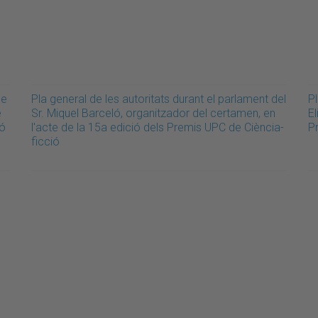
de
Pla general de les autoritats durant el parlament del
Pl
e
Sr. Miquel Barceló, organitzador del certamen, en
El
ió
l'acte de la 15a edició dels Premis UPC de Ciència-
P
ficció