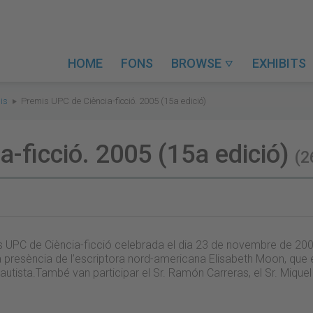
HOME
FONS
BROWSE
EXHIBITS

is
Premis UPC de Ciència-ficció. 2005 (15a edició)
-ficció. 2005 (15a edició)
(2
is UPC de Ciència-ficció celebrada el dia 23 de novembre de 200
a presència de l’escriptora nord-americana Elisabeth Moon, que 
ll autista.També van participar el Sr. Ramón Carreras, el Sr. Mique