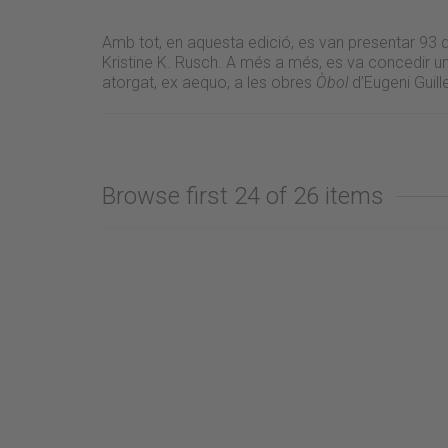
Amb tot, en aquesta edició, es van presentar 93 d'
Kristine K. Rusch. A més a més, es va concedir u
atorgat, ex aequo, a les obres
Òbol
d’Eugeni Guill
Browse first 24 of 26 items