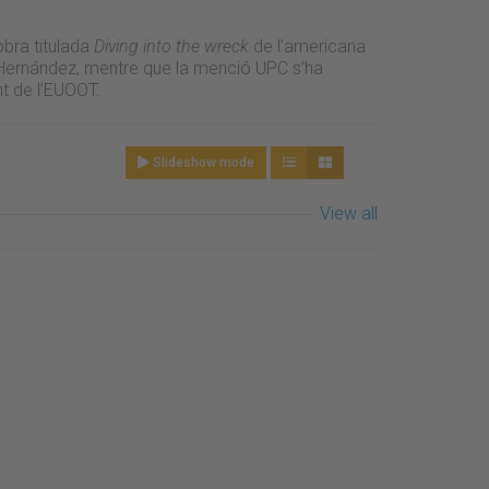
obra titulada
Diving into the wreck
de l’americana
Hernández, mentre que la menció UPC s’ha
nt de l’EUOOT.
Slideshow mode
View all