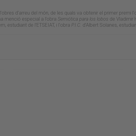
obres d'arreu del món, de les quals va obtenir el primer premi l'
na menció especial a l’obra
Semiótica para los lobos
de Vladimir 
em, estudiant de l’ETSEIAT, i l'obra
P.I.C.
d’Albert Solanes, estudia