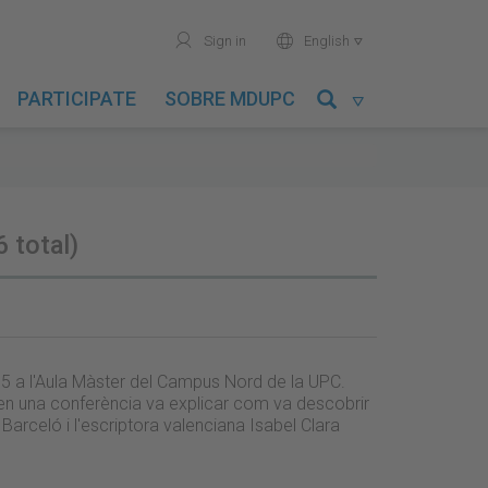
user
world
Sign in
English

PARTICIPATE
SOBRE MDUPC

6 total)
5 a l'Aula Màster del Campus Nord de la UPC.
en una conferència va explicar com va descobrir
l Barceló i l'escriptora valenciana Isabel Clara