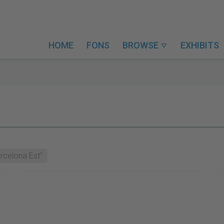
HOME
FONS
BROWSE
EXHIBITS

arcelona Est"