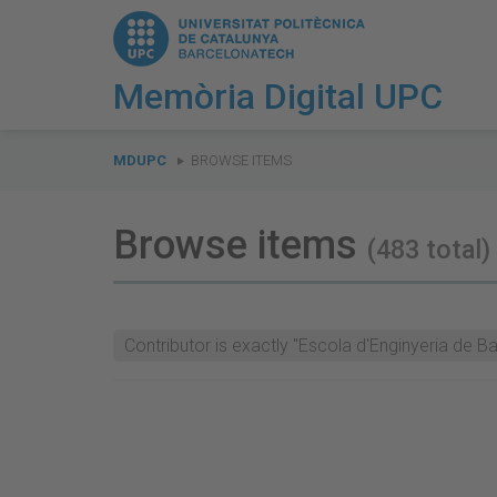
Memòria Digital UPC
You
are
MDUPC
BROWSE ITEMS
here:
Browse items
(483 total)
Contributor is exactly "Escola d'Enginyeria de B