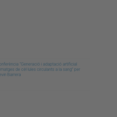
nferència "Generació i adaptació artificial
imatges de cèl·lules circulants a la sang” per
evin Barrera