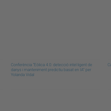
Conferència “Eòlica 4.0: detecció intel·ligent de
Ca
danys i manteniment predictiu basat en IA” per
Yolanda Vidal