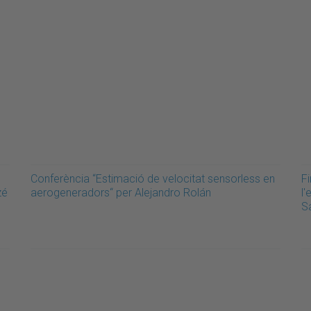
Conferència “Estimació de velocitat sensorless en
Fi
zé
aerogeneradors“ per Alejandro Rolán
l'
S