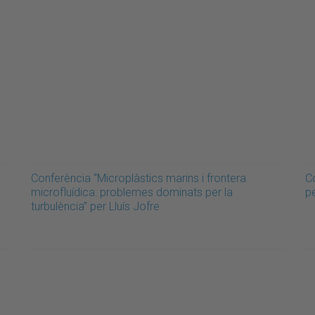
Conferència “Microplàstics marins i frontera
Co
microfluídica: problemes dominats per la
p
turbulència” per Lluís Jofre