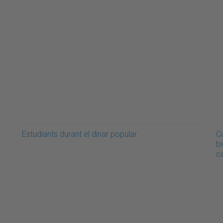
Estudiants durant el dinar popular
C
b
c