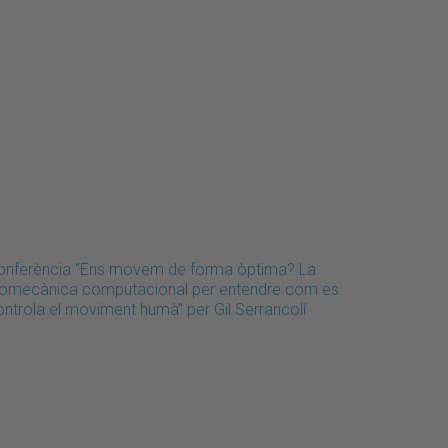
onferència “Ens movem de forma òptima? La
iomecànica computacional per entendre com es
ontrola el moviment humà” per Gil Serrancolí