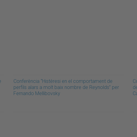
e
Conferència “Histèresi en el comportament de
C
perfils alars a molt baix nombre de Reynolds” per
d
Fernando Mellibovsky
C