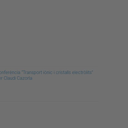
nferència “Transport iònic i cristalls electròlits”
er Claudi Cazorla