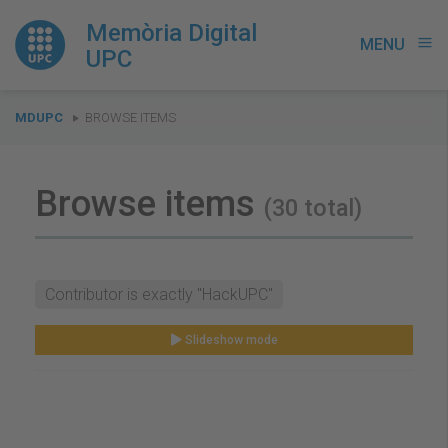
Memòria Digital
MENU
menu
UPC
You
MDUPC
BROWSE ITEMS
are
here:
Browse items
(30 total)
Contributor is exactly "HackUPC"
Slideshow mode