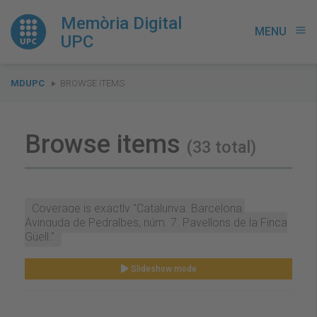
Memòria Digital
MENU
menu
UPC
You
MDUPC
BROWSE ITEMS
are
here:
Browse items
(33 total)
Coverage is exactly "Catalunya. Barcelona.
Avinguda de Pedralbes, núm. 7. Pavellons de la Finca
Güell."
Slideshow mode