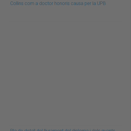
Collins com a doctor honoris causa per la UPB
Pla de detall del lliurament del diploma i dels guants