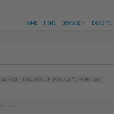
HOME
FONS
BROWSE
EXHIBITS

s Nord. Plaça Eusebi Güell, núm, 6. Edifici Vèrtex. Jardí"
rcelonaTech