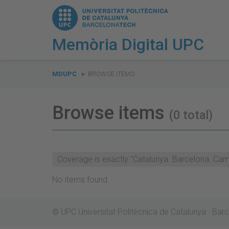
Memòria Digital UPC
You
are
MDUPC
BROWSE ITEMS
here:
Browse items
(0 total)
Coverage is exactly "Catalunya. Barcelona. Campu
No items found.
© UPC Universitat Politècnica de Catalunya · Ba