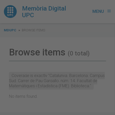
Memòria Digital
MENU
menu
UPC
You
MDUPC
BROWSE ITEMS
are
here:
Browse items
(0 total)
Coverage is exactly "Catalunya. Barcelona. Campus
Sud. Carrer de Pau Gargallo, núm. 14. Facultat de
Matemàtiques i Estadística (FME). Biblioteca."
No items found.