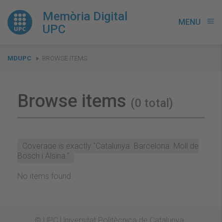
Memòria Digital
MENU
menu
UPC
You
MDUPC
BROWSE ITEMS
are
here:
Browse items
(0 total)
Coverage is exactly "Catalunya. Barcelona. Moll de
Bosch i Alsina."
No items found.
© UPC Universitat Politècnica de Catalunya ·