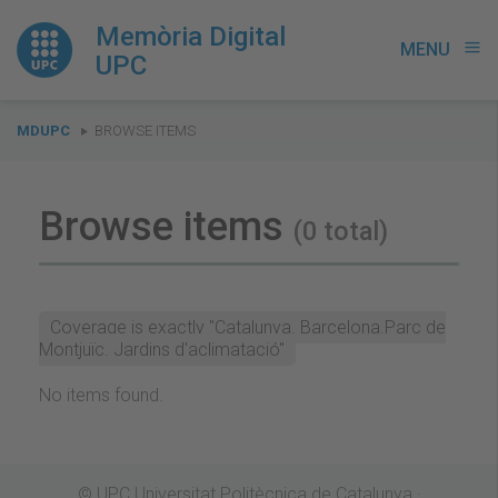
Memòria Digital
MENU
menu
UPC
You
MDUPC
BROWSE ITEMS
are
here:
Browse items
(0 total)
Coverage is exactly "Catalunya. Barcelona.Parc de
Montjuïc. Jardins d'aclimatació"
No items found.
© UPC Universitat Politècnica de Catalunya ·