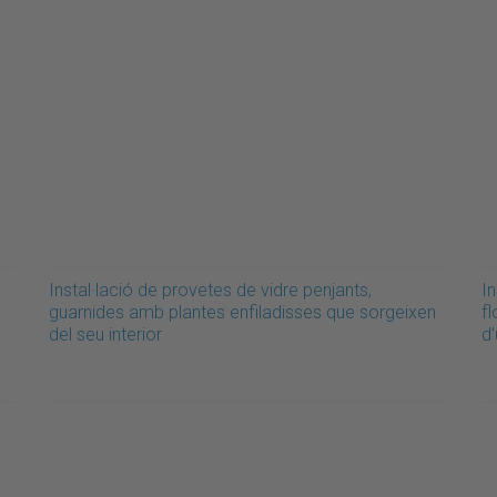
Instal·lació de provetes de vidre penjants,
In
guarnides amb plantes enfiladisses que sorgeixen
fl
del seu interior
d’