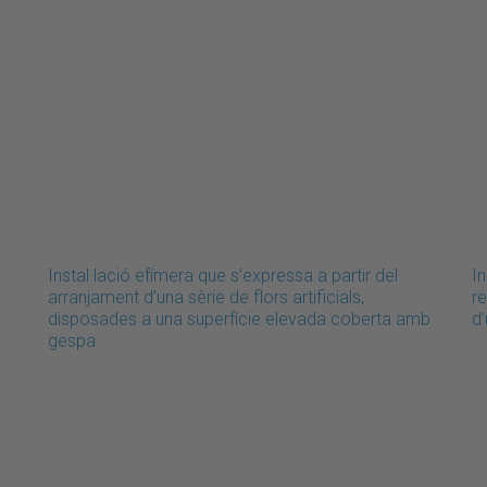
Instal·lació efímera que s’expressa a partir del
In
arranjament d’una sèrie de flors artificials,
re
disposades a una superfície elevada coberta amb
d’
gespa