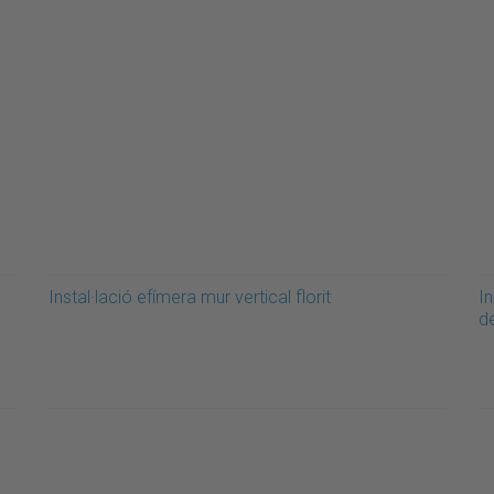
Instal·lació efímera mur vertical florit
In
de