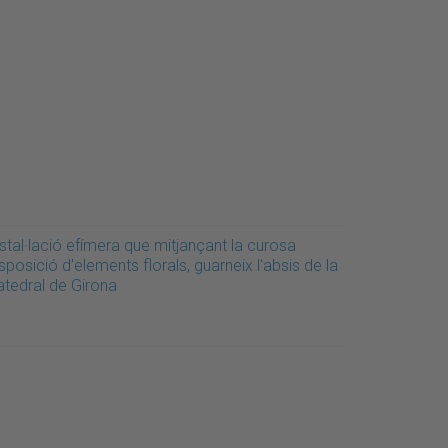
stal·lació efímera que mitjançant la curosa
sposició d'elements florals, guarneix l'absis de la
atedral de Girona