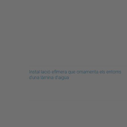
Instal·lació efímera que ornamenta els entorns
d’una làmina d’aigua