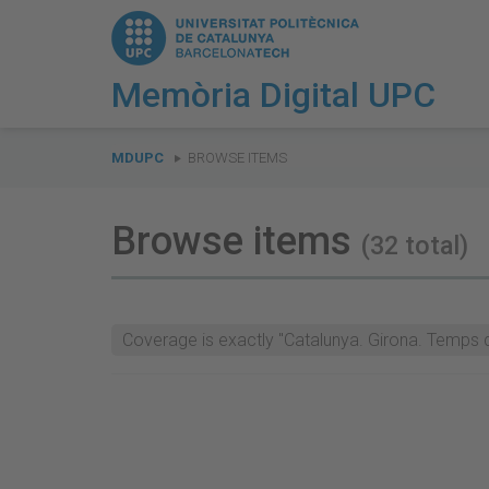
Memòria Digital UPC
You
are
MDUPC
BROWSE ITEMS
here:
Browse items
(32 total)
Coverage is exactly "Catalunya. Girona. Temps d