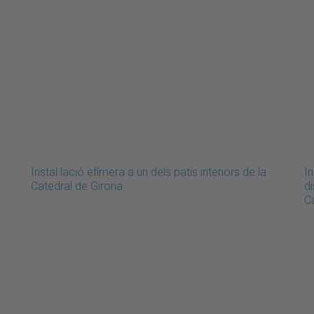
Instal·lació efímera a un dels patis interiors de la
In
Catedral de Girona
di
C