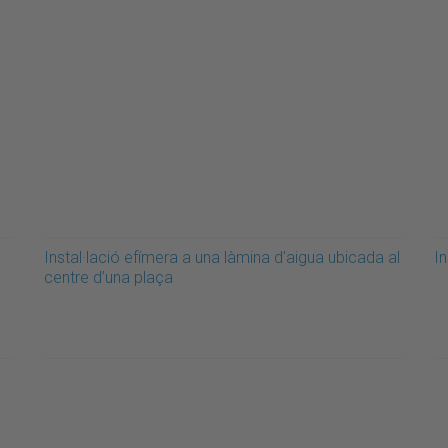
Instal·lació efímera a una làmina d'aigua ubicada al
In
centre d’una plaça