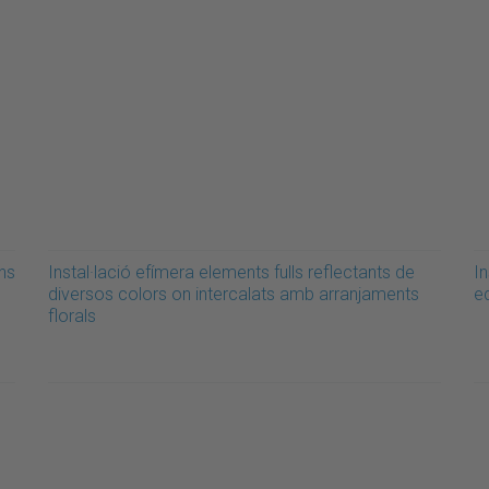
ns
Instal·lació efímera elements fulls reflectants de
In
diversos colors on intercalats amb arranjaments
ed
florals