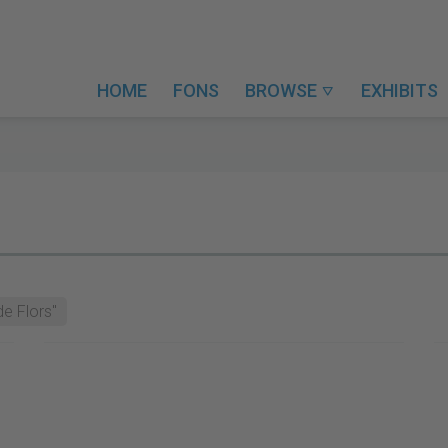
HOME
FONS
BROWSE
EXHIBITS

e Flors"