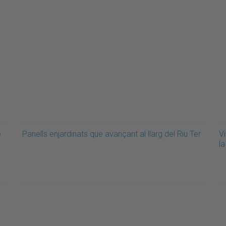
e
Panells enjardinats que avançant al llarg del Riu Ter
Vi
la