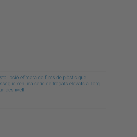
stal·lació efímera de films de plàstic que
ssegueixen una sèrie de traçats elevats al llarg
un desnivell