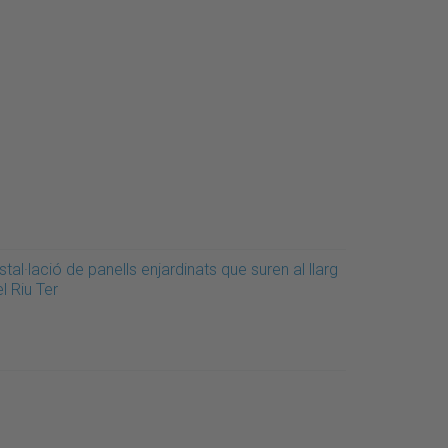
stal·lació de panells enjardinats que suren al llarg
l Riu Ter