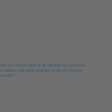
stal·lació floral sistema de cablejat decorat amb
or tallada i que uneix ambdos nivells de l’interior
un edifici