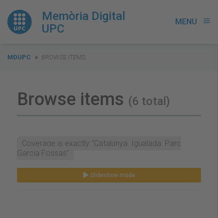
Memòria Digital
MENU
menu
UPC
You
MDUPC
BROWSE ITEMS
are
here:
Browse items
(6 total)
Coverage is exactly "Catalunya. Igualada. Parc
Garcia Fossas"
Slideshow mode