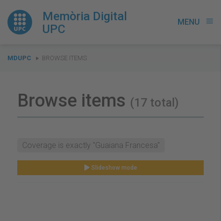
Memòria Digital
MENU
menu
UPC
You
MDUPC
BROWSE ITEMS
are
here:
Browse items
(17 total)
Coverage is exactly "Guaiana Francesa"
Slideshow mode