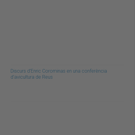
Discurs d'Enric Corominas en una conferència
d'avicultura de Reus