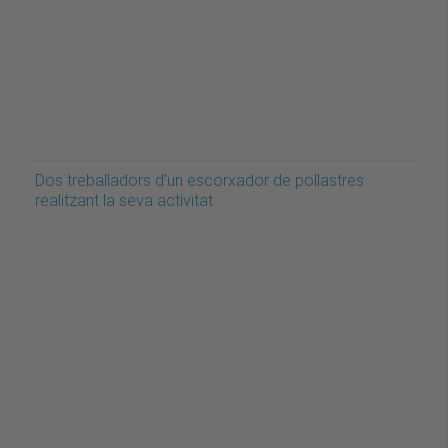
Dos treballadors d'un escorxador de pollastres
realitzant la seva activitat