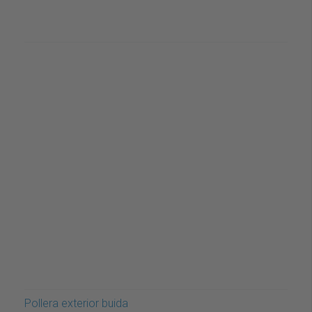
Pollera exterior buida