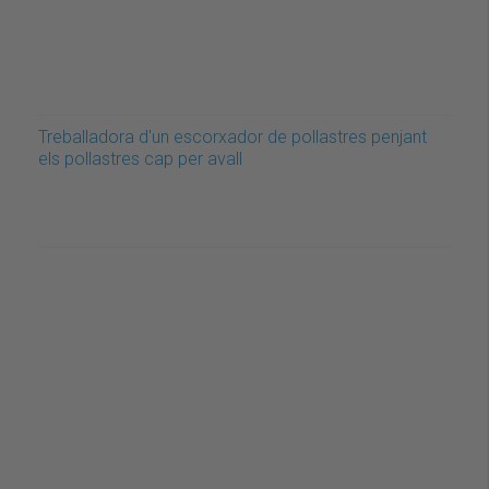
Treballadora d'un escorxador de pollastres penjant
els pollastres cap per avall