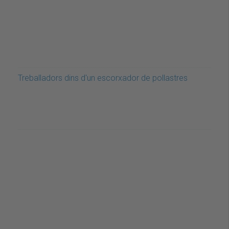
Treballadors dins d'un escorxador de pollastres