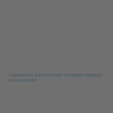
Treballadores d'un escorxador de pollastre realitzant
la seva activitat