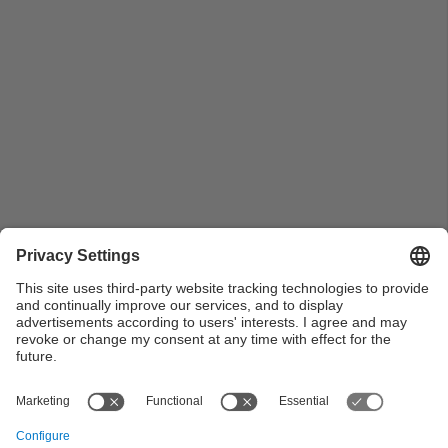
L'alimentació de l'aviram