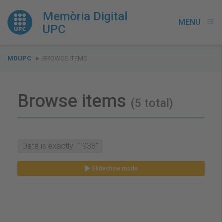
Memòria Digital
MENU
menu
UPC
You
MDUPC
BROWSE ITEMS
are
here:
Browse items
(5 total)
Date is exactly "1938"
Slideshow mode