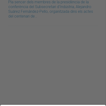
Pla sencer dels membres de la presidència de la
conferència del Subsecretari d’Indústria, Alejandro
Suárez Fernández-Pello, organitzada dins els actes
del centenari de…