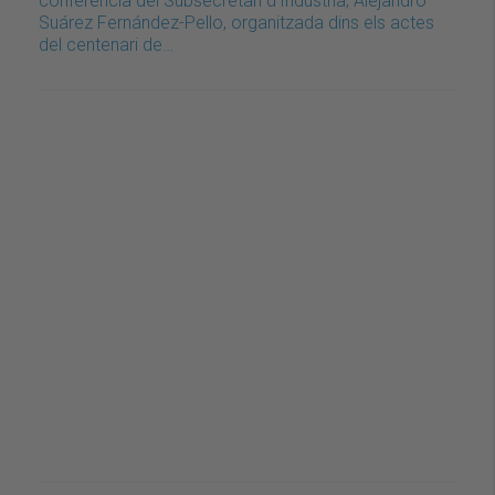
conferència del Subsecretari d’Indústria, Alejandro
Suárez Fernández-Pello, organitzada dins els actes
del centenari de…