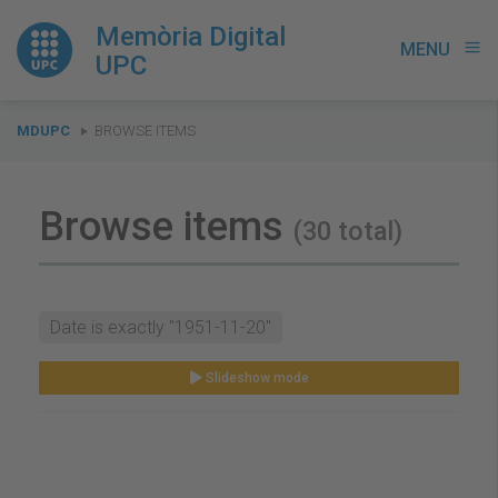
Memòria Digital
MENU
menu
UPC
You
MDUPC
BROWSE ITEMS
are
here:
Browse items
(30 total)
Date is exactly "1951-11-20"
Slideshow mode