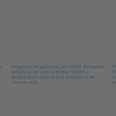
a
Pla general del guistarrista, del cantant, del baixista,
Pl
del bateria i del pianista del grup Segrest a
M
Montparnasse durant la seva interpretació als
c
concerts de la…
d