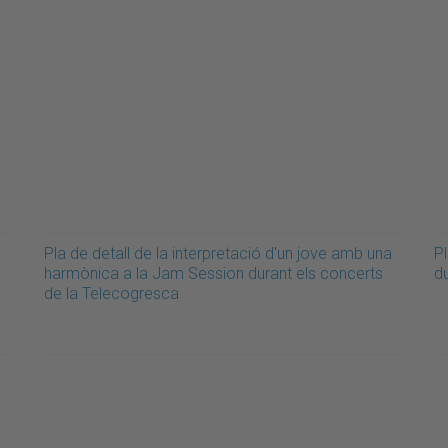
Pla de detall de la interpretació d'un jove amb una
Pl
harmònica a la Jam Session durant els concerts
d
de la Telecogresca