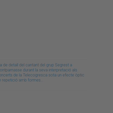
a de detall del cantant del grup Segrest a
ontparnasse durant la seva interpretació als
oncerts de la Telecogresca sota un efecte òptic
e repetició amb formes…