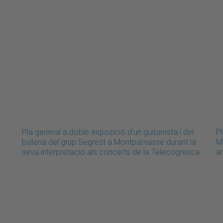
Pla general a doble exposició d'un guitarrista i del
Pl
bateria del grup Segrest a Montparnasse durant la
M
seva interpretació als concerts de la Telecogresca
a