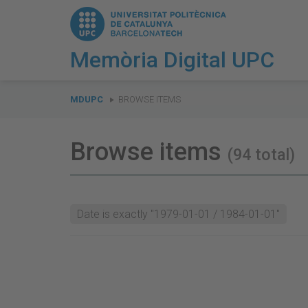
Memòria Digital UPC
You
are
MDUPC
BROWSE ITEMS
here:
Browse items
(94 total)
Date is exactly "1979-01-01 / 1984-01-01"