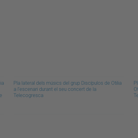
ia
Pla lateral dels músics del grup Discípulos de Otilia
Pl
a l'escenari durant el seu concert de la
Ot
e
Telecogresca
T