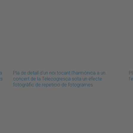
na
Pla de detall d'un noi tocant l'harmònica a un
P
ts
concert de la Telecogresca sota un efecte
l
fotogràfic de repetició de fotogrames