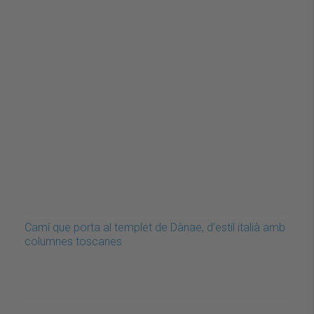
Camí que porta al templet de Dànae, d’estil italià amb
columnes toscanes