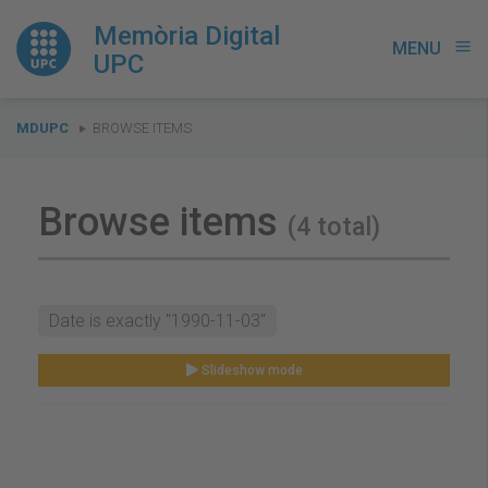
Memòria Digital
MENU
menu
UPC
You
MDUPC
BROWSE ITEMS
are
here:
Browse items
(4 total)
Date is exactly "1990-11-03"
Slideshow mode