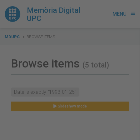
Memòria Digital
MENU
menu
UPC
You
MDUPC
BROWSE ITEMS
are
here:
Browse items
(5 total)
Date is exactly "1993-01-25"
Slideshow mode