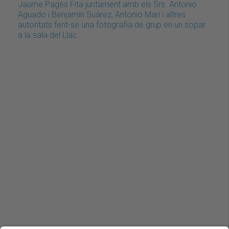
Jaume Pagès Fita juntament amb els Srs. Antonio
Aguado i Benjamín Suárez, Antonio Marí i altres
autoritats fent-se una fotografia de grup en un sopar
a la sala del Llac…