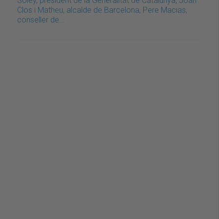
Soley, president de la Generalitat de Catalunya, Joan
Clos i Matheu, alcalde de Barcelona, Pere Macias,
conseller de…