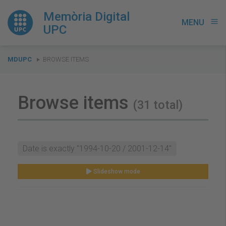
Memòria Digital
MENU
menu
UPC
You
MDUPC
BROWSE ITEMS
are
here:
Browse items
(31 total)
Date is exactly "1994-10-20 / 2001-12-14"
Slideshow mode