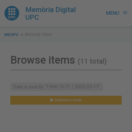
Memòria Digital
MENU
menu
UPC
You
MDUPC
BROWSE ITEMS
are
here:
Browse items
(11 total)
Date is exactly "1994-10-21 / 2000-05-17"
Slideshow mode