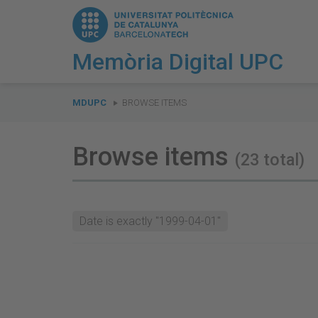
Memòria Digital UPC
You
are
MDUPC
BROWSE ITEMS
here:
Browse items
(23 total)
Date is exactly "1999-04-01"