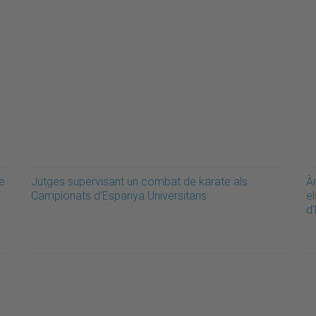
e
Jutges supervisant un combat de karate als
Àr
Campionats d'Espanya Universitaris
e
d'