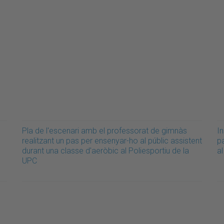
Pla de l'escenari amb el professorat de gimnàs
In
realitzant un pas per ensenyar-ho al públic assistent
pa
durant una classe d'aeròbic al Poliesportiu de la
al
UPC