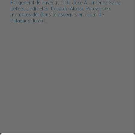
Pla general de l'investit, el Sr. José A. Jiménez Salas,
del seu padrí, el Sr. Eduardo Alonso Pérez, i dels
membres del claustre asseguts en el pati de
butaques durant…