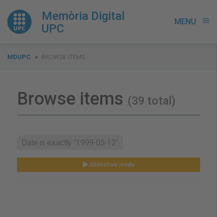
Memòria Digital
MENU
menu
UPC
You
MDUPC
BROWSE ITEMS
are
here:
Browse items
(39 total)
Date is exactly "1999-05-12"
Slideshow mode