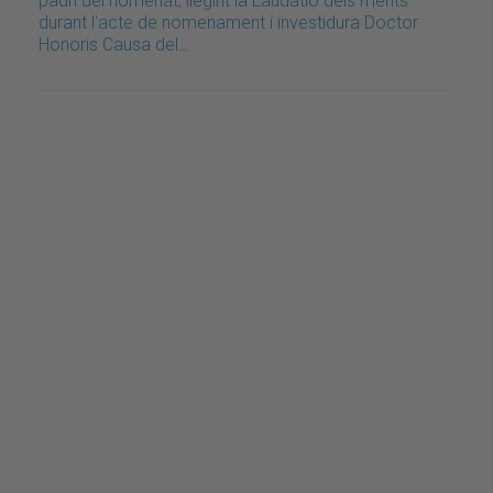
padrí del nomenat, llegint la Laudatio dels mèrits
durant l'acte de nomenament i investidura Doctor
Honoris Causa del…