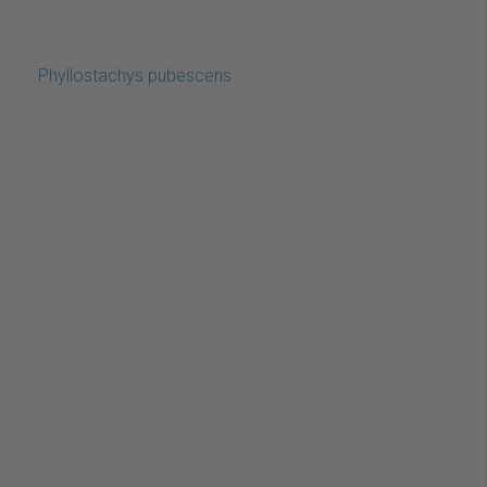
Phyllostachys pubescens