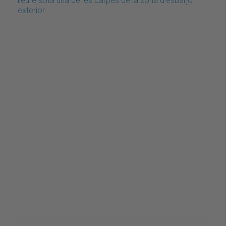
lleure sota una de les carpes de la zona d'esbarjo
exterior