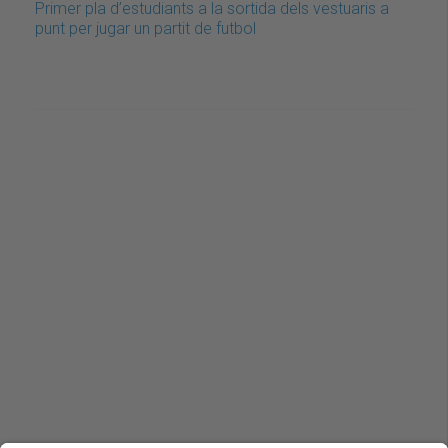
Primer pla d’estudiants a la sortida dels vestuaris a
punt per jugar un partit de futbol