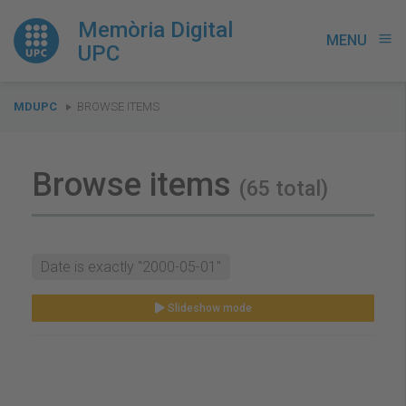
Memòria Digital
MENU
menu
UPC
You
MDUPC
BROWSE ITEMS
are
here:
Browse items
(65 total)
Date is exactly "2000-05-01"
Slideshow mode