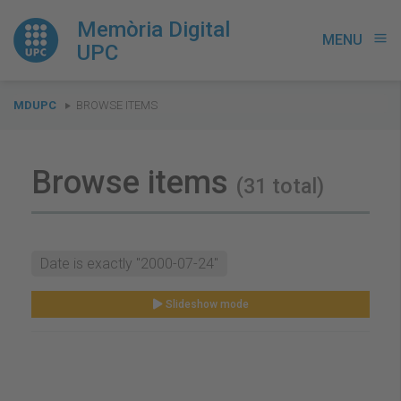
Memòria Digital
MENU
menu
UPC
You
MDUPC
BROWSE ITEMS
are
here:
Browse items
(31 total)
Date is exactly "2000-07-24"
Slideshow mode