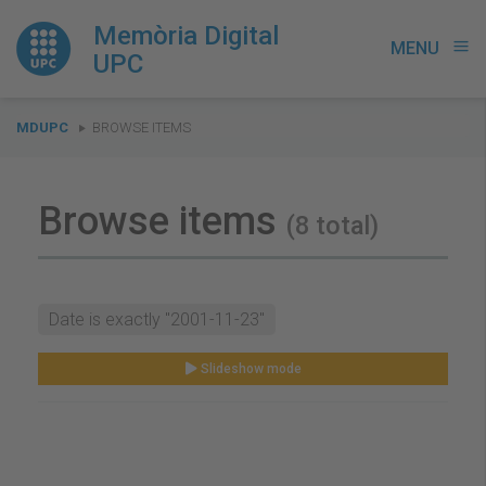
Memòria Digital
MENU
menu
UPC
You
MDUPC
BROWSE ITEMS
are
here:
Browse items
(8 total)
Date is exactly "2001-11-23"
Slideshow mode