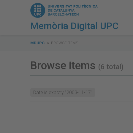
Memòria Digital UPC
You
are
MDUPC
BROWSE ITEMS
here:
Browse items
(6 total)
Date is exactly "2003-11-17"