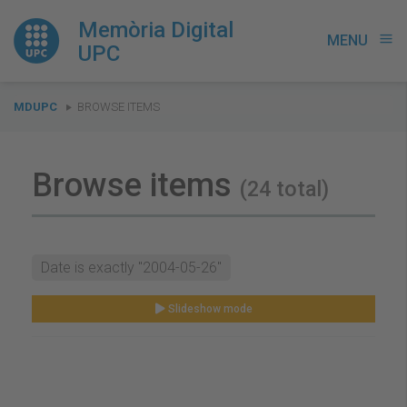
Memòria Digital
MENU
menu
UPC
You
MDUPC
BROWSE ITEMS
are
here:
Browse items
(24 total)
Date is exactly "2004-05-26"
Slideshow mode