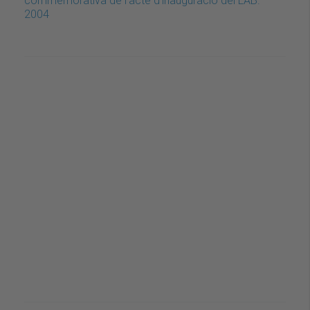
commemorativa de l'acte d'inauguració del LAB.
2004